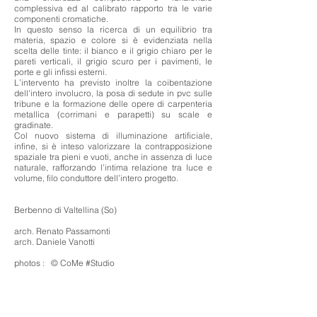
complessiva ed al calibrato rapporto tra le varie
componenti cromatiche.
In questo senso la ricerca di un equilibrio tra
materia, spazio e colore si è evidenziata nella
scelta delle tinte: il bianco e il grigio chiaro per le
pareti verticali, il grigio scuro per i pavimenti, le
porte e gli infissi esterni.
L’intervento ha previsto inoltre la coibentazione
dell'intero involucro, la posa di sedute in pvc sulle
tribune e la formazione delle opere di carpenteria
metallica (corrimani e parapetti) su scale e
gradinate.
Col nuovo sistema di illuminazione artificiale,
infine, si è inteso valorizzare la contrapposizione
spaziale tra pieni e vuoti, anche in assenza di luce
naturale, rafforzando l’intima relazione tra luce e
volume, filo conduttore dell’intero progetto.
Berbenno di Valtellina (So)
arch. Renato Passamonti
arch. Daniele Vanotti
photos : © CoMe #Studio